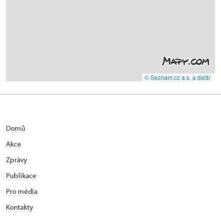
© Seznam.cz a.s. a další
Domů
Akce
Zprávy
Publikace
Pro média
Kontakty