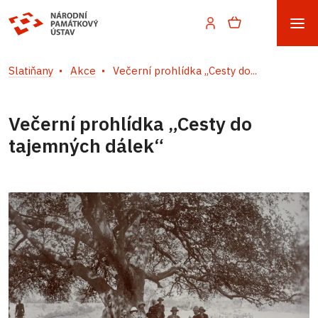
Slatiňany
Akce
Večerní prohlídka „Cesty do...
Večerní prohlídka „Cesty do
tajemných dálek“