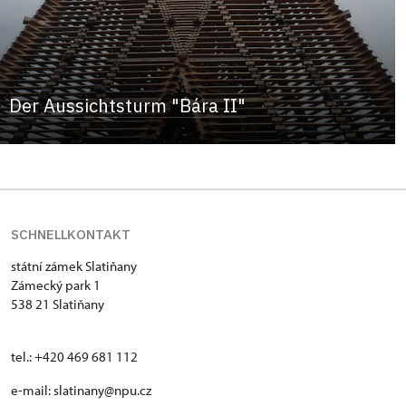
Der Aussichtsturm "Bára II"
SCHNELLKONTAKT
státní zámek Slatiňany
Zámecký park 1
538 21 Slatiňany
tel.: +420 469 681 112
e-mail: slatinany@npu.cz