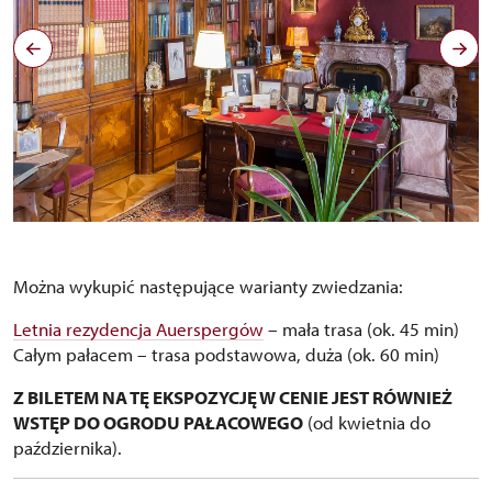
Knihovna, autor: Josef Vostárek, nepodléhá Creative
Commons
Można wykupić następujące warianty zwiedzania:
Letnia rezydencja Auerspergów
– mała trasa (ok. 45 min)
Całym pałacem – trasa podstawowa, duża (ok. 60 min)
Z BILETEM NA TĘ EKSPOZYCJĘ W CENIE JEST RÓWNIEŻ
WSTĘP DO OGRODU PAŁACOWEGO
(od kwietnia do
października).