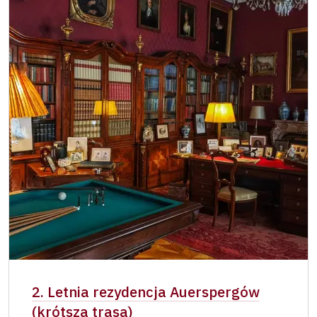
Osoba zatrudniona w NPÚ (+ 3 czlonkowie
zadarmo
rodziny)
Posiadacz karty „Naš člověk”*
zadarmo
Ważny dla jednej osoby - posiadacza karty
lub kodu QR
2. Letnia rezydencja Auerspergów
(krótsza trasa)