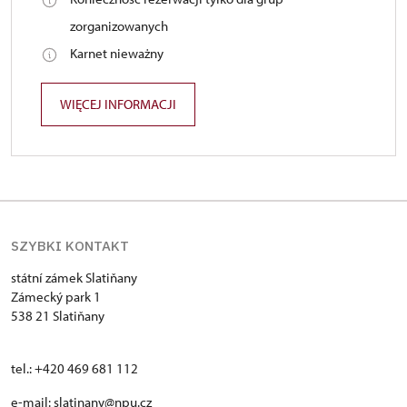
zorganizowanych
Karnet nieważny
WIĘCEJ INFORMACJI
SZYBKI KONTAKT
státní zámek Slatiňany
Zámecký park 1
538 21 Slatiňany
tel.: +420 469 681 112
e-mail: slatinany@npu.cz