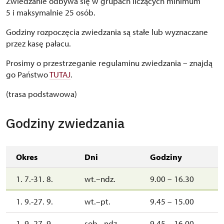
Zwiedzanie odbywa się w grupach liczących minimum
5 i maksymalnie 25 osób.
Godziny rozpoczęcia zwiedzania są stałe lub wyznaczane
przez kasę pałacu.
Prosimy o przestrzeganie regulaminu zwiedzania – znajdą
go Państwo
TUTAJ
.
(trasa podstawowa)
Godziny zwiedzania
Okres
Dni
Godziny
1. 7.-31. 8.
wt.–ndz.
9.00 – 16.30
1. 9.-27. 9.
wt.–pt.
9.45 – 15.00
1. 9.-27. 9.
sob.–ndz.
9.45 – 16.00