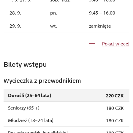
28. 9.
pn.
9.45 – 16.00
29. 9.
wt.
zamknięte
30. 9.
śr.
zamknięte
Pokaż więcej
1. 10.-1. 11.
sob.–ndz.
9.45 – 15.00
Bilety wstępu
26. 10.-30. 10.
pn.–pt.
9.45 – 15.00
Wycieczka z przewodnikiem
Dorośli (25–64 lata)
220 CZK
Seniorzy (65 +)
180 CZK
Młodzież (18–24 lata)
180 CZK
Posiadacz zniżki inwalidzkiej
180 CZK