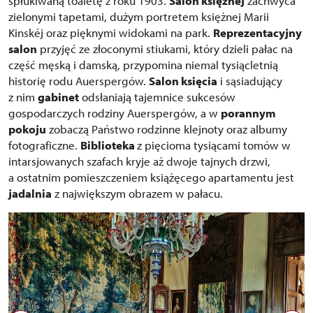
spłukiwaną toaletę z roku 1903.
Salon księżnej
zachwyca
zielonymi tapetami, dużym portretem księżnej Marii
Kinskéj oraz pięknymi widokami na park.
Reprezentacyjny
salon
przyjęć ze złoconymi stiukami, który dzieli pałac na
część męską i damską, przypomina niemal tysiącletnią
historię rodu Auerspergów.
Salon księcia
i sąsiadujący
z nim
gabinet
odsłaniają tajemnice sukcesów
gospodarczych rodziny Auerspergów, a w
porannym
pokoju
zobaczą Państwo rodzinne klejnoty oraz albumy
fotograficzne.
Biblioteka
z pięcioma tysiącami tomów w
intarsjowanych szafach kryje aż dwoje tajnych drzwi,
a ostatnim pomieszczeniem książęcego apartamentu jest
jadalnia
z największym obrazem w pałacu.