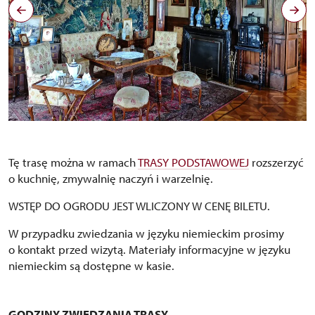
Černý salon, autor Jiří Holub
Copyright: nepodléhá CC
Tę trasę można w ramach
TRASY PODSTAWOWEJ
rozszerzyć
o kuchnię, zmywalnię naczyń i warzelnię.
WSTĘP DO OGRODU JEST WLICZONY W CENĘ BILETU.
W przypadku zwiedzania w języku niemieckim prosimy
o kontakt przed wizytą. Materiały informacyjne w języku
niemieckim są dostępne w kasie.
GODZINY ZWIEDZANIA TRASY