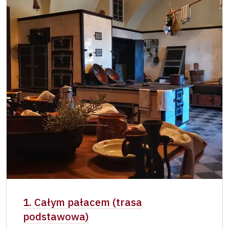
Osoba zatrudniona w NPÚ (+ 3 czlonkowie
zadarmo
rodziny)
Posiadacz karty „Naš člověk”*
zadarmo
Ważny dla jednej osoby - posiadacza karty
lub kodu QR
1. Całym pałacem (trasa
podstawowa)