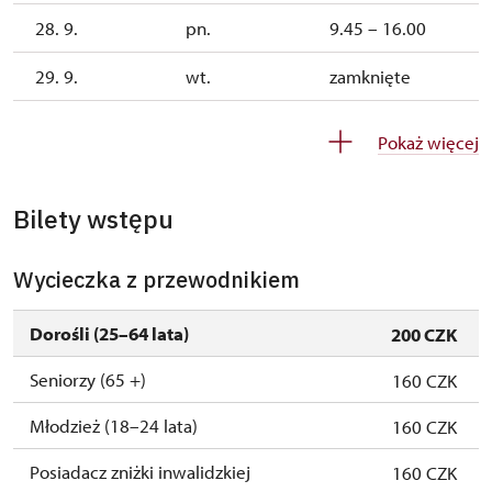
28. 9.
pn.
9.45 – 16.00
29. 9.
wt.
zamknięte
30. 9.
śr.
zamknięte
Pokaż więcej
1. 10.-1. 11.
sob.–ndz.
9.45 – 15.00
Bilety wstępu
26. 10.-30. 10.
pn.–pt.
9.45 – 15.00
Wycieczka z przewodnikiem
Dorośli (25–64 lata)
200 CZK
Seniorzy (65 +)
160 CZK
Młodzież (18–24 lata)
160 CZK
Posiadacz zniżki inwalidzkiej
160 CZK