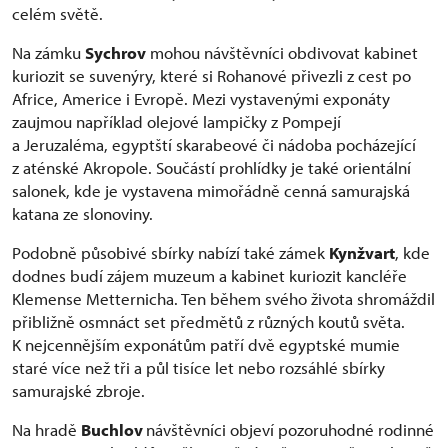
celém světě.
Na zámku
Sychrov
mohou návštěvníci obdivovat kabinet
kuriozit se suvenýry, které si Rohanové přivezli z cest po
Africe, Americe i Evropě. Mezi vystavenými exponáty
zaujmou například olejové lampičky z Pompejí
a Jeruzaléma, egyptští skarabeové či nádoba pocházející
z aténské Akropole. Součástí prohlídky je také orientální
salonek, kde je vystavena mimořádně cenná samurajská
katana ze slonoviny.
Podobně působivé sbírky nabízí také zámek
Kynžvart
, kde
dodnes budí zájem muzeum a kabinet kuriozit kancléře
Klemense Metternicha. Ten během svého života shromáždil
přibližně osmnáct set předmětů z různých koutů světa.
K nejcennějším exponátům patří dvě egyptské mumie
staré více než tři a půl tisíce let nebo rozsáhlé sbírky
samurajské zbroje.
Na hradě
Buchlov
návštěvníci objeví pozoruhodné rodinné