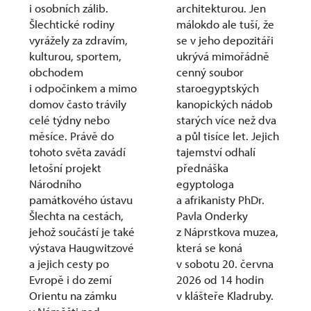
i osobních zálib.
architekturou. Jen
Šlechtické rodiny
málokdo ale tuší, že
vyrážely za zdravím,
se v jeho depozitáři
kulturou, sportem,
ukrývá mimořádně
obchodem
cenný soubor
i odpočinkem a mimo
staroegyptských
domov často trávily
kanopických nádob
celé týdny nebo
starých více než dva
měsíce. Právě do
a půl tisíce let. Jejich
tohoto světa zavádí
tajemství odhalí
letošní projekt
přednáška
Národního
egyptologa
památkového ústavu
a afrikanisty PhDr.
Šlechta na cestách,
Pavla Onderky
jehož součástí je také
z Náprstkova muzea,
výstava Haugwitzové
která se koná
a jejich cesty po
v sobotu 20. června
Evropě i do zemí
2026 od 14 hodin
Orientu na zámku
v klášteře Kladruby.