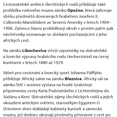
Cestovatelské ambice šlechtických rodů přibližuje také
prohlídka rodového muzea zámku
Opočno
, která zahrnuje
sbírku předmětů dovezených hrabětem Josefem II.
Colloredo-Mansfeldem ze Severní Ameriky v letech 1904–
1906. Zatímco hlavní prohlídkový okruh v prvním patře pak
návštěvníky seznamuje se sbírkami pocházejícími z jeho
afrických cest.
Na zámku
Libochovice
střeží vzpomínky na sběratelské
a lovecké výpravy hraběcího rodu Herbersteinů na černý
kontinent v letech 1880 až 1929.
Vášeň pro cestování a lovecký sport Johanna Pálffyho
přibližuje Africký salon na zámku
Březnice
. Africký sál na
zámku Telč i sezónní výstava na hradě Grabštejn
připomenou cesty Karla Podstatského z Lichtenštejna do
Súdánu a Keni. Sběratelské zájmy šlechtických rodů a jejich
okouzlení antickým světem, starověkým Egyptem či
Orientem dnes dokládají kabinety kuriozit a zámecká
muzea, jež dodnes ukrývají předměty přivezené z cest po