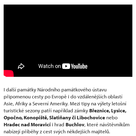
I další památky Národního památkového ústavu
připomenou cesty po Evropě i do vzdálenějších oblastí
Asie, Afriky a Severní Ameriky. Mezi tipy na výlety letošní
turistické sezony patří například zámky
Březnice, Lysice,
Opočno, Konopiště, Slatiňany či Libochovice
nebo
Hradec nad Moravicí
i hrad
Buchlov
, které návštěvníkům
nabízejí příběhy z cest svých někdejších majitelů.