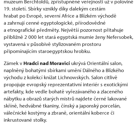
muzeum Berchtoldů, zpřístupněné veřejnosti už v polovině
19. století. Sbírky vznikly díky dalekým cestám
hrabat po Evropě, severní Africe a Blízkém východě
a zahrnují cenné egyptologické, přírodovědné
a etnografické předměty. Největší pozornost přitahuje
přibližně 2 000 let stará egyptská mumie ženy Nefersobek,
vystavená v působivě stylizovaném prostoru
připomínajícím staroegyptskou hrobku.
Zámek v
Hradci nad Moravicí
ukrývá Orientální salon,
naplněný bohatými sbírkami umění Dálného a Blízkého
východu z kolekcí knížat Lichnowských. Salon citlivě
propojuje evropský reprezentativní interiér s exotickými
artefakty, kde vedle bohatě vyřezávaného a zlaceného
nábytku a obrazů starých mistrů najdete černé lakované
skříně, hedvábné tkaniny, čínský a japonský porcelán,
válečnické kostýmy a zbraně, orientální koberce či
inkrustované stolky.