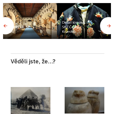
Detail kimona,
Africký sál, SZ
SHZ Český
Telč
Krumlov
Věděli jste, že...?