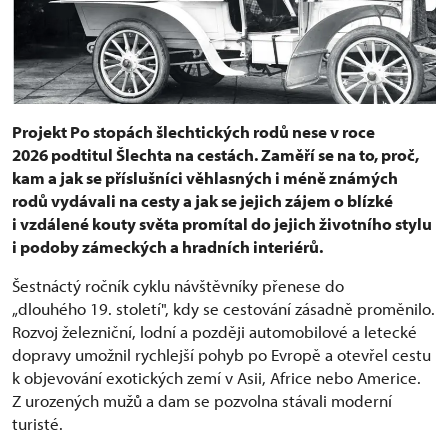
Projekt Po stopách šlechtických rodů nese v roce
2026 podtitul Šlechta na cestách. Zaměří se na to, proč,
kam a jak se příslušníci věhlasných i méně známých
rodů vydávali na cesty a jak se jejich zájem o blízké
i vzdálené kouty světa promítal do jejich životního stylu
i podoby zámeckých a hradních interiérů.
Šestnáctý ročník cyklu návštěvníky přenese do
„dlouhého 19. století", kdy se cestování zásadně proměnilo.
Rozvoj železniční, lodní a později automobilové a letecké
dopravy umožnil rychlejší pohyb po Evropě a otevřel cestu
k objevování exotických zemí v Asii, Africe nebo Americe.
Z urozených mužů a dam se pozvolna stávali moderní
turisté.