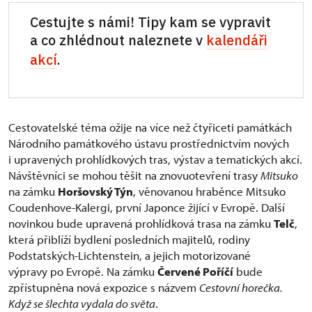
Cestujte s námi! Tipy kam se vypravit
a co zhlédnout naleznete v
kalendáři
akcí
.
Cestovatelské téma ožije na více než čtyřiceti památkách
Národního památkového ústavu prostřednictvím nových
i upravených prohlídkových tras, výstav a tematických akcí.
Návštěvníci se mohou těšit na znovuotevření trasy
Mitsuko
na zámku
Horšovský Týn
, věnovanou hraběnce Mitsuko
Coudenhove-Kalergi, první Japonce žijící v Evropě. Další
novinkou bude upravená prohlídková trasa na zámku
Telč
,
která přiblíží bydlení posledních majitelů, rodiny
Podstatských-Lichtenstein, a jejich motorizované
výpravy po Evropě. Na zámku
Červené Poříčí
bude
zpřístupněna nová expozice s názvem
Cestovní horečka.
Když se šlechta vydala do světa
.