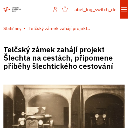
label_lng_switch_de
Slatiňany
Telčský zámek zahájí projekt...
Telčský zámek zahájí projekt
Šlechta na cestách, připomene
příběhy šlechtického cestování