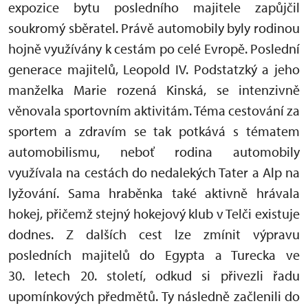
expozice bytu posledního majitele zapůjčil
soukromý sběratel. Právě automobily byly rodinou
hojně využívány k cestám po celé Evropě. Poslední
generace majitelů, Leopold IV. Podstatzký a jeho
manželka Marie rozená Kinská, se intenzivně
věnovala sportovním aktivitám. Téma cestování za
sportem a zdravím se tak potkává s tématem
automobilismu, neboť rodina automobily
využívala na cestách do nedalekých Tater a Alp na
lyžování. Sama hraběnka také aktivně hrávala
hokej, přičemž stejný hokejový klub v Telči existuje
dodnes. Z dalších cest lze zmínit výpravu
posledních majitelů do Egypta a Turecka ve
30. letech 20. století, odkud si přivezli řadu
upomínkových předmětů. Ty následně začlenili do