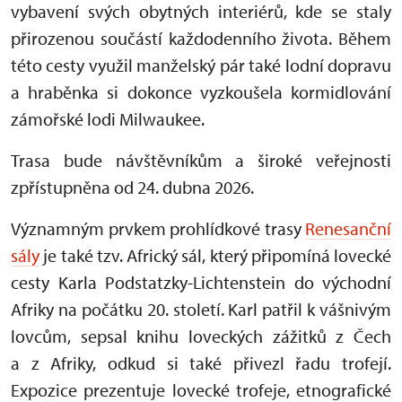
vybavení svých obytných interiérů, kde se staly
přirozenou součástí každodenního života. Během
této cesty využil manželský pár také lodní dopravu
a hraběnka si dokonce vyzkoušela kormidlování
zámořské lodi Milwaukee.
Trasa bude návštěvníkům a široké veřejnosti
zpřístupněna od 24. dubna 2026.
Významným prvkem prohlídkové trasy
Renesanční
sály
je také tzv. Africký sál, který připomíná lovecké
cesty Karla Podstatzky-Lichtenstein do východní
Afriky na počátku 20. století. Karl patřil k vášnivým
lovcům, sepsal knihu loveckých zážitků z Čech
a z Afriky, odkud si také přivezl řadu trofejí.
Expozice prezentuje lovecké trofeje, etnografické