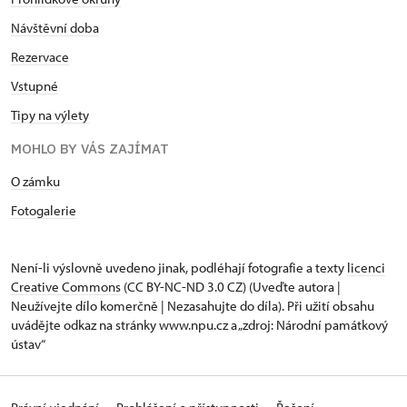
Návštěvní doba
Rezervace
Vstupné
Tipy na výlety
MOHLO BY VÁS ZAJÍMAT
O zámku
Fotogalerie
Není-li výslovně uvedeno jinak, podléhají fotografie a texty
licenci
Creative Commons
(CC BY-NC-ND 3.0 CZ) (Uveďte autora |
Neužívejte dílo komerčně | Nezasahujte do díla). Při užití obsahu
uvádějte odkaz na stránky www.npu.cz a „zdroj: Národní památkový
ústav“