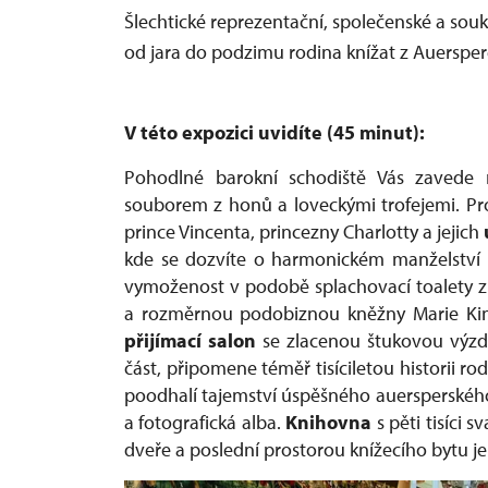
Šlechtické reprezentační, společenské a sou
od jara do podzimu rodina knížat z Auersper
V této expozici uvidíte (45 minut):
Pohodlné barokní schodiště Vás zavede 
souborem z honů a loveckými trofejemi. P
prince Vincenta, princezny Charlotty a jejich
kde se dozvíte o harmonickém manželství
vymoženost v podobě splachovací toalety z
a rozměrnou podobiznou kněžny Marie Kin
přijímací salon
se zlacenou štukovou výzd
čá
st
, připomene téměř tisíciletou historii r
poodhalí tajemství úspěšného auersperskéh
a fotografická alba.
Knihovna
s pěti tisíci 
dveře a poslední prostorou knížecího bytu j