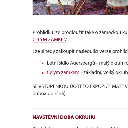
Černý salon, autor Jiří Holub
Copyright: nepodléhá CC
Prohlídku lze prodloužit také o zámeckou k
CELÝM ZÁMKEM
.
Lze si tedy zakoupit následující verze prohlíd
Letní sídlo Auerspergů - malý okruh (c
Celým zámkem
- základní, velký okruh
SE VSTUPENKOU DO TÉTO EXPOZICE MÁTE V
dubna do října).
NÁVŠTĚVNÍ DOBA OKRUHU