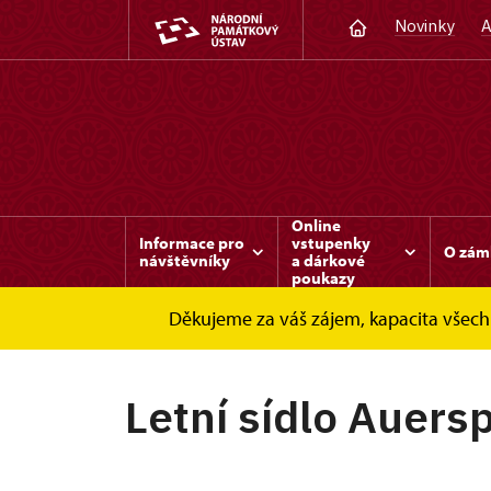
Novinky
A
Online
Informace pro
vstupenky
O zám
návštěvníky
a dárkové
poukazy
Děkujeme za váš zájem, kapacita všech 
Slatiňany
Informace pro návštěvníky
P
Letní sídlo Auers