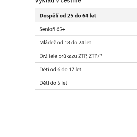
Výklad v češtině
Dospělí od 25 do 64 let
Senioři 65+
Mládež od 18 do 24 let
Držitelé průkazu ZTP, ZTP/P
Děti od 6 do 17 let
Děti do 5 let
Průvodce držitele průkazu ZTP/P
Pedagogický dozor (pro školní skupiny 1 o
Průvodce organizované skupiny (pro skupi
Karta zaměstnance PO MK ČR s QR kódem M