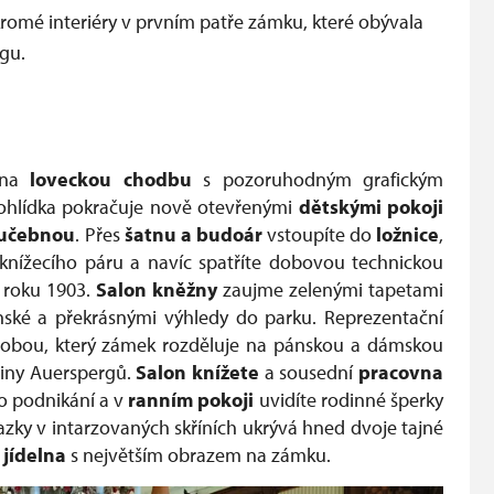
kromé interiéry v prvním patře zámku, které obývala
gu.
na
loveckou chodbu
s pozoruhodným grafickým
rohlídka pokračuje nově otevřenými
dětskými pokoji
učebnou
. Přes
šatnu a budoár
vstoupíte do
ložnice
,
 knížecího
pá
ru a navíc spatříte dobovou technickou
 roku 1903.
Salon kněžny
zaujme zelenými tapetami
ské a překrásnými výhledy do parku. Reprezentační
obou, který zámek rozděluje na
pá
nskou a dámskou
odiny Auerspergů.
Salon knížete
a sousední
pracovna
o podnikání a v
ranním pokoji
uvidíte rodinné šperky
svazky v intarzovaných skříních ukrývá hned dvoje tajné
e
jídelna
s největším obrazem na zámku.