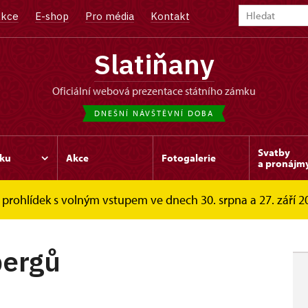
kce
E-shop
Pro média
Kontakt
Slatiňany
oficiální webová prezentace státního zámku
DNEŠNÍ NÁVŠTĚVNÍ DOBA
Svatby
ku
Akce
Fotogalerie
a pronájm
prohlídek s volným vstupem ve dnech 30. srpna a 27. září 202
rohlídkové okruhy
Letní sídlo Auerspergů
pergů