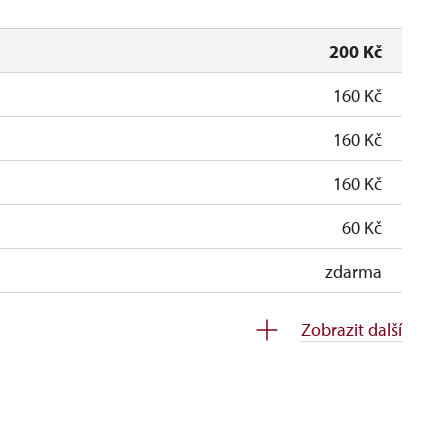
200 Kč
160 Kč
160 Kč
160 Kč
60 Kč
zdarma
zdarma
Zobrazit další
soba na 10 dětí)
zdarma
nu 1 osoba 15 osob)
zdarma
K ČR (pouze držitel)
neposkytuje se