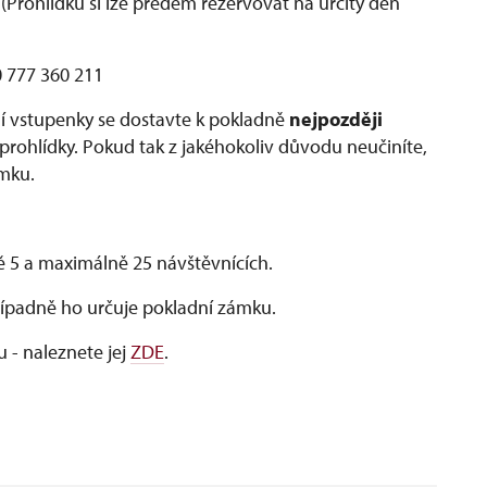
(Prohlídku si lze předem rezervovat na určitý den
0 777 360 211
í vstupenky se dostavte k pokladně
nejpozději
ohlídky. Pokud tak z jakéhokoliv důvodu neučiníte,
mku.
ě 5 a maximálně 25 návštěvnících.
řípadně ho určuje pokladní zámku.
 - naleznete jej
ZDE
.