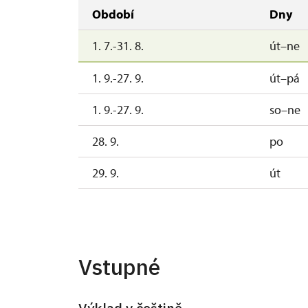
Období
Dny
1. 7.-31. 8.
út–ne
1. 9.-27. 9.
út–pá
1. 9.-27. 9.
so–ne
28. 9.
po
29. 9.
út
30. 9.
st
1. 10.-1. 11.
so
Vstupné
26. 10.-30. 10.
po