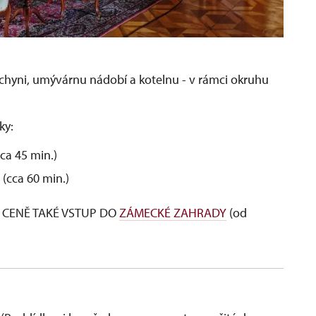
Kn
Co
uchyni, umývárnu nádobí a kotelnu - v rámci okruhu
ky:
ca 45 min.)
 (cca 60 min.)
 CENĚ TAKÉ VSTUP DO
ZÁMECKÉ ZAHRADY
(od