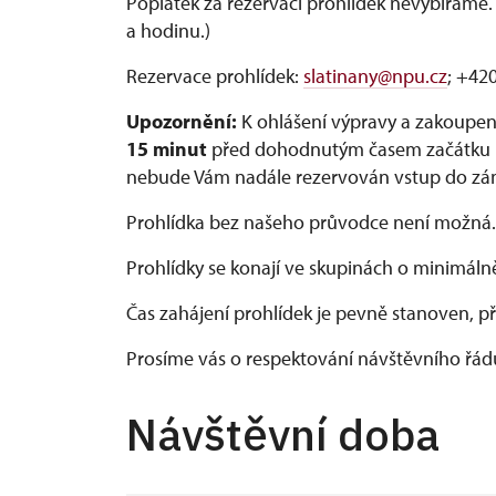
Poplatek za rezervaci prohlídek nevybíráme.
a hodinu.)
Rezervace prohlídek:
slatinany@npu.cz
; +42
Upozornění:
K ohlášení výpravy a zakoupen
15 minut
před dohodnutým časem začátku pr
nebude Vám nadále rezervován vstup do zá
Prohlídka bez našeho průvodce není možná.
Prohlídky se konají ve skupinách o minimáln
Čas zahájení prohlídek je pevně stanoven, p
Prosíme vás o respektování návštěvního řádu
Návštěvní doba