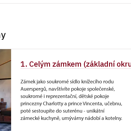
neposkytuje se
itel a 1 osoba)
zdarma
hy
 držitel)
zdarma
íslušníci)
zdarma
1. Celým zámkem (základní okr
zdarma
60 Kč / dítě
Zámek jako soukromé sídlo knížecího rodu
Auerspergů, navštívíte pokoje společenské,
soukromé i reprezentační, dětské pokoje
princezny Charlotty a prince Vincenta, učebnu,
poté sestoupíte do suterénu - unikátní
zámecké kuchyně, umývárny nádobí a kotelny.