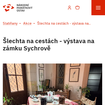
Slatiňany
Akce
Šlechta na cestách - výstava na...
Šlechta na cestách - výstava na
zámku Sychrově