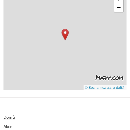
−
© Seznam.cz a.s. a další
Domů
Akce