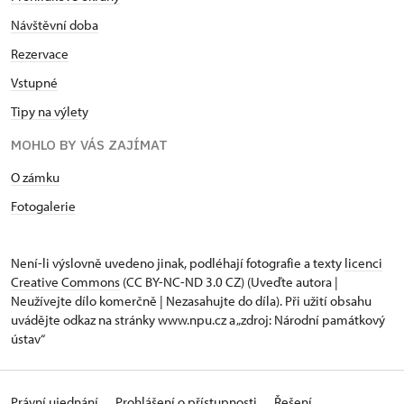
Návštěvní doba
Rezervace
Vstupné
Tipy na výlety
MOHLO BY VÁS ZAJÍMAT
O zámku
Fotogalerie
Není-li výslovně uvedeno jinak, podléhají fotografie a texty
licenci
Creative Commons
(CC BY-NC-ND 3.0 CZ) (Uveďte autora |
Neužívejte dílo komerčně | Nezasahujte do díla). Při užití obsahu
uvádějte odkaz na stránky www.npu.cz a „zdroj: Národní památkový
ústav“
Právní ujednání
Prohlášení o přístupnosti
Řešení