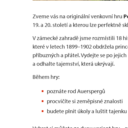
Zveme vás na originální venkovní hru
P
19. a 20. století a kterou lze perfektně 
V zámecké zahradě jsme rozmístili 18 hi
které v letech 1899–1902 obdržela prin
příbuzných a přátel. Vydejte se po jejic
a odhalte tajemství, která ukrývají.
Během hry:
poznáte rod Auerspergů
procvičíte si zeměpisné znalosti
budete plnit úkoly a luštit tajenku