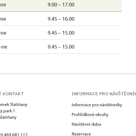
–ne
9.00 – 17.00
–ne
9.45 – 16.00
–ne
9.45 – 15.00
–ne
9.45 – 15.00
Ý KONTAKT
INFORMACE PRO NÁVŠTĚVNÍ
zámek Slatiňany
Informace pro návštěvníky
ý park 1
Prohlídkové okruhy
Slatiňany
Návštěvní doba
Rezervace
420 469 681 112