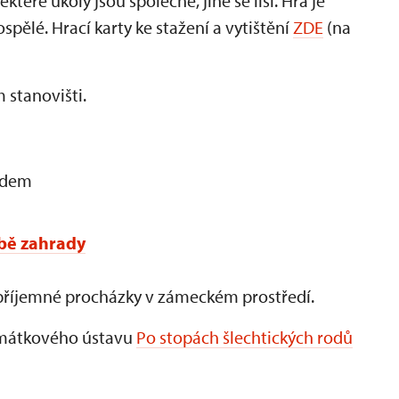
teré úkoly jsou společné, jiné se liší. Hra je
ospělé. Hrací karty ke stažení a vytištění
ZDE
(na
 stanovišti.
ředem
bě zahrady
 a příjemné procházky v zámeckém prostředí.
amátkového ústavu
Po stopách šlechtických rodů