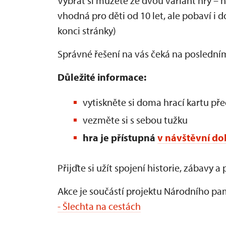
Vybrat si můžete ze dvou variant hry – něk
vhodná pro děti od 10 let, ale pobaví i d
konci stránky)
Správné řešení na vás čeká na posledním
Důležité informace:
vytiskněte si doma hrací kartu p
vezměte si s sebou tužku
hra je přístupná
v návštěvní do
Přijďte si užít spojení historie, zábavy
Akce je součástí projektu Národního p
- Šlechta na cestách