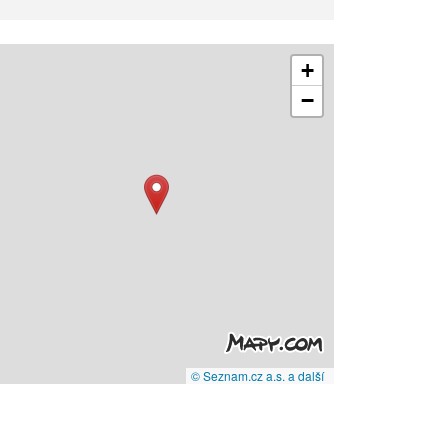
+
−
© Seznam.cz a.s. a další