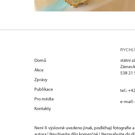
RYCHL
Domů
státní 
Zámeck
Akce
538 21 
Zprávy
Publikace
tel.: +
Pro média
e-mail:
Kontakty
Není-li výslovně uvedeno jinak, podléhají fotografie a
autora | Neužívejte dílo komerčně | Nezasahujte do dí