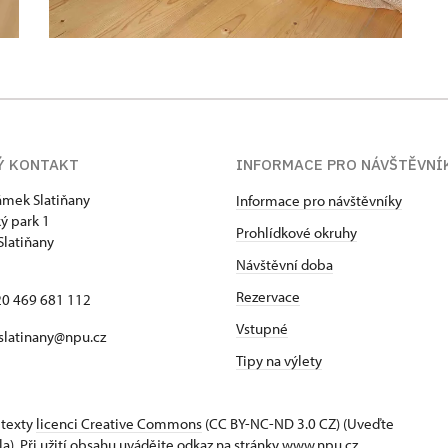
Ý KONTAKT
INFORMACE PRO NÁVŠTĚVNÍ
zámek Slatiňany
Informace pro návštěvníky
ý park 1
Prohlídkové okruhy
Slatiňany
Návštěvní doba
Rezervace
420 469 681 112
Vstupné
 slatinany@npu.cz
Tipy na výlety
 texty
licenci Creative Commons
(CC BY-NC-ND 3.0 CZ) (Uveďte
la). Při užití obsahu uvádějte odkaz na stránky www.npu.cz