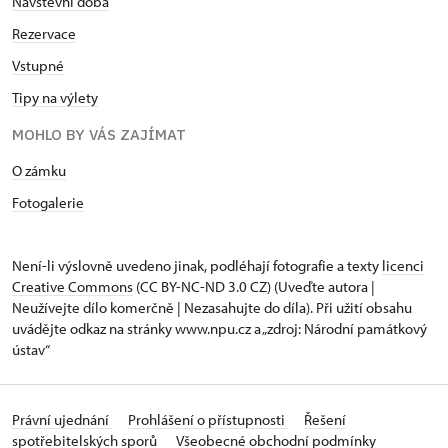
Návštěvní doba
Rezervace
Vstupné
Tipy na výlety
MOHLO BY VÁS ZAJÍMAT
O zámku
Fotogalerie
Není-li výslovně uvedeno jinak, podléhají fotografie a texty
licenci
Creative Commons
(CC BY-NC-ND 3.0 CZ) (Uveďte autora |
Neužívejte dílo komerčně | Nezasahujte do díla). Při užití obsahu
uvádějte odkaz na stránky www.npu.cz a „zdroj: Národní památkový
ústav“
Právní ujednání
Prohlášení o přístupnosti
Řešení
spotřebitelských sporů
Všeobecné obchodní podmínky