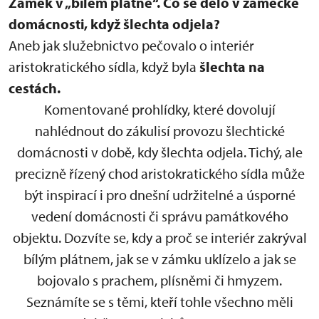
Zámek v „bílém plátně“.
Co se dělo v zámecké
domácnosti, když šlechta odjela?
Aneb jak služebnictvo pečovalo o interiér
aristokratického sídla, když byla
šlechta na
cestách.
Komentované prohlídky, které dovolují
nahlédnout do zákulisí provozu šlechtické
domácnosti v době, kdy šlechta odjela. Tichý, ale
precizně řízený chod aristokratického sídla může
být inspirací i pro dnešní udržitelné a úsporné
vedení domácnosti či správu památkového
objektu. Dozvíte se, kdy a proč se interiér zakrýval
bílým plátnem, jak se v zámku uklízelo a jak se
bojovalo s prachem, plísněmi či hmyzem.
Seznámíte se s těmi, kteří tohle všechno měli